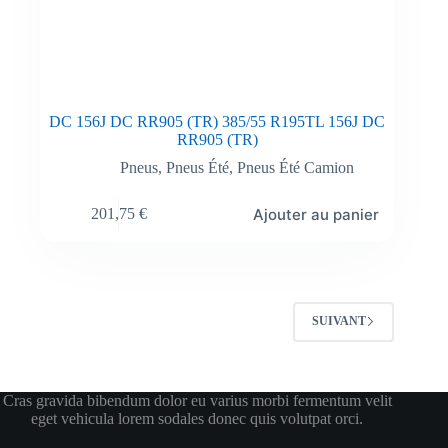
DC 156J DC RR905 (TR) 385/55 R195TL 156J DC
RR905 (TR)
Pneus
,
Pneus Été
,
Pneus Été Camion
Ajouter au panier
201,75
€
SUIVANT
Cras gravida bibendum dolor eu varius morbi fermentum velit
eget vehicula lorem sodales donec quis volutpat orci.