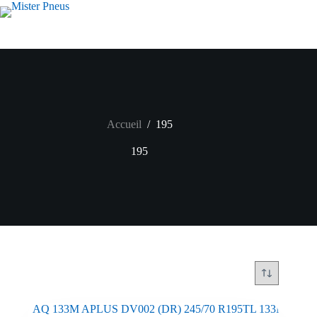
Passer
au
contenu
Accueil
/
195
195