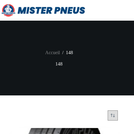
Passer
au
contenu
Accueil
/
148
148