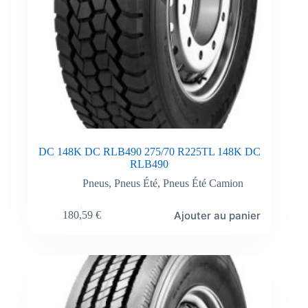
DC 148K DC RLB490 275/70 R225TL 148K DC
RLB490
Pneus
,
Pneus Été
,
Pneus Été Camion
Ajouter au panier
180,59
€