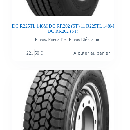
DC R225TL 148M DC RR202 (ST) 11 R225TL 148M
DC RR202 (ST)
Pneus
,
Pneus Été
,
Pneus Été Camion
Ajouter au panier
221,50
€