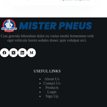
Cras gravida bibendum dolor eu varius morbi fermentum velit
eget vehicula lorem sodales donec quis volutpat orci.
USEFUL LINKS
About Us
Contact Us
Products
Login
Sign Up