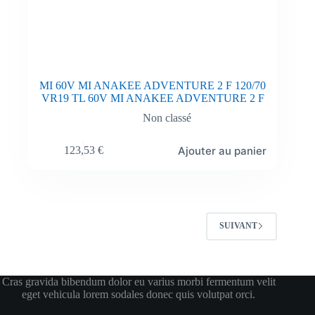
MI 60V MI ANAKEE ADVENTURE 2 F 120/70
VR19 TL 60V MI ANAKEE ADVENTURE 2 F
Non classé
Ajouter au panier
123,53
€
SUIVANT
Cras gravida bibendum dolor eu varius morbi fermentum velit
eget vehicula lorem sodales donec quis volutpat orci.