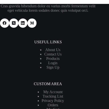
Cras gravida bibendum dolor eu varius morbi fermentum velit
eget vehicula lorem sodales donec quis volutpat orci.
USEFUL LINKS
About Us
Contact Us
Products
Login
Sign Up
CUSTOM AREA
My Account
Tracking List
Privacy Policy
Orders