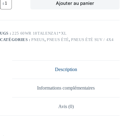
Ajouter au panier
de
BR
104W
BR
ALENZA1
*
UGS :
225 60WR 18TALENZA1*XL
XL
CATÉGORIES :
PNEUS
,
PNEUS ÉTÉ
,
PNEUS ÉTÉ SUV / 4X4
225/60
WR18
TL
104W
BR
ALENZA1
Description
*
XL
Informations complémentaires
Avis (0)