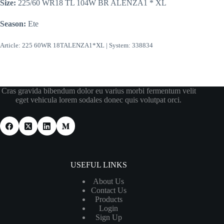
Size:
225/60 WR18 TL 104W BR ALENZA1 * XL
Season:
Ete
Article: 225 60WR 18TALENZA1*XL | System: 338834
Cras gravida bibendum dolor eu varius morbi fermentum velit
eget vehicula lorem sodales donec quis volutpat orci.
USEFUL LINKS
About Us
Contact Us
Products
Login
Sign Up