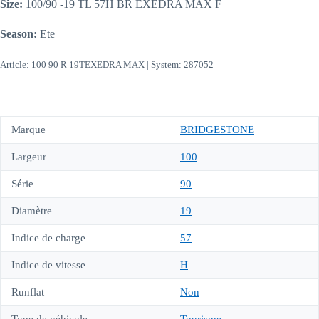
Size:
100/90 -19 TL 57H BR EXEDRA MAX F
Season:
Ete
Article: 100 90 R 19TEXEDRA MAX | System: 287052
Marque
BRIDGESTONE
Largeur
100
Série
90
Diamètre
19
Indice de charge
57
Indice de vitesse
H
Runflat
Non