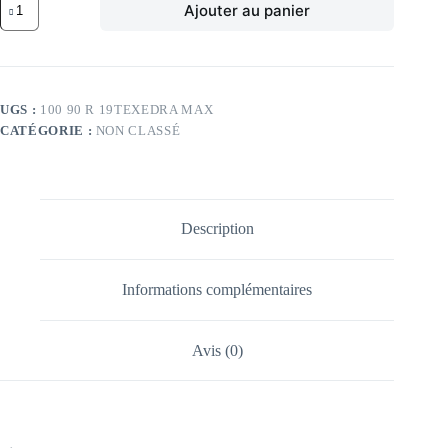
Ajouter au panier
de
BR
TL
57H
BR
EXEDRA
UGS :
100 90 R 19TEXEDRA MAX
MAX
CATÉGORIE :
NON CLASSÉ
F
100/90
-19
TL
57H
BR
Description
EXEDRA
MAX
F
Informations complémentaires
Avis (0)