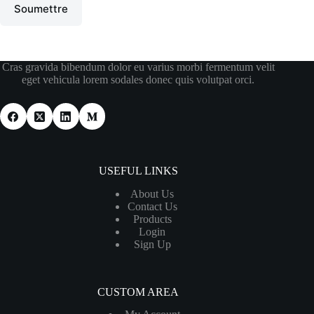
Soumettre
Cras gravida bibendum dolor eu varius morbi fermentum velit
eget vehicula lorem sodales donec quis volutpat orci.
USEFUL LINKS
About Us
Contact Us
Products
Login
Sign Up
CUSTOM AREA