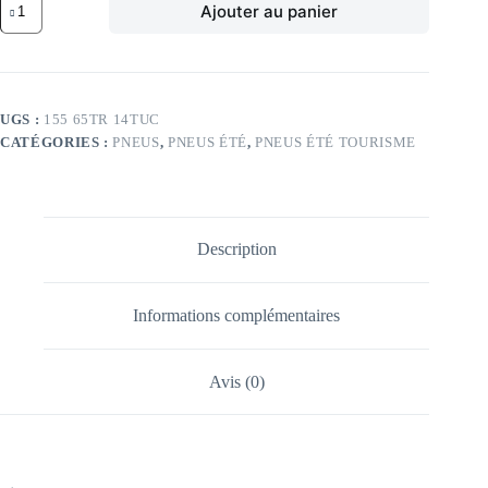
Ajouter au panier
de
CO
75T
CO
ULTRACONTACT
155/65
UGS :
155 65TR 14TUC
TR14
CATÉGORIES :
PNEUS
,
PNEUS ÉTÉ
,
PNEUS ÉTÉ TOURISME
TL
75T
CO
ULTRACONTACT
Description
Informations complémentaires
Avis (0)