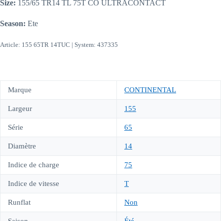
Size:
155/65 TR14 TL 75T CO ULTRACONTACT
Season:
Ete
Article: 155 65TR 14TUC | System: 437335
Marque
CONTINENTAL
Largeur
155
Série
65
Diamètre
14
Indice de charge
75
Indice de vitesse
T
Runflat
Non