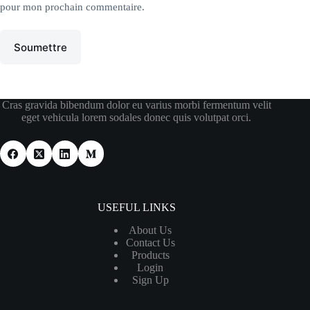
pour mon prochain commentaire.
Soumettre
Cras gravida bibendum dolor eu varius morbi fermentum velit
eget vehicula lorem sodales donec quis volutpat orci.
USEFUL LINKS
About Us
Contact Us
Products
Login
Sign Up