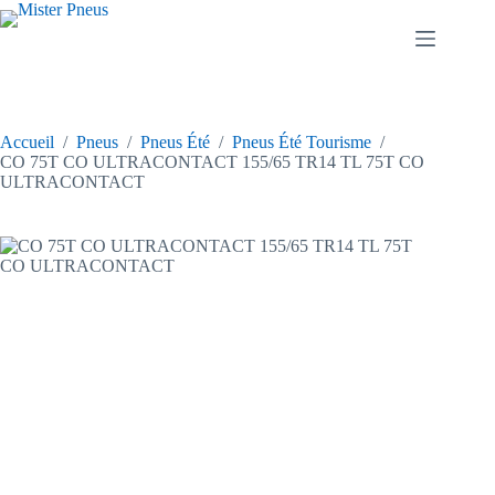
Passer
au
contenu
Accueil
/
Pneus
/
Pneus Été
/
Pneus Été Tourisme
/
CO 75T CO ULTRACONTACT 155/65 TR14 TL 75T CO
ULTRACONTACT