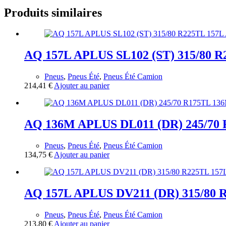
Produits similaires
AQ 157L APLUS SL102 (ST) 315/80 R
Pneus
,
Pneus Été
,
Pneus Été Camion
214,41
€
Ajouter au panier
AQ 136M APLUS DL011 (DR) 245/70
Pneus
,
Pneus Été
,
Pneus Été Camion
134,75
€
Ajouter au panier
AQ 157L APLUS DV211 (DR) 315/80 
Pneus
,
Pneus Été
,
Pneus Été Camion
213,80
€
Ajouter au panier