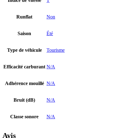
Indice de vitesse
T
Runflat
Non
Saison
Été
Type de véhicule
Tourisme
Efficacité carburant
N/A
Adhérence mouillé
N/A
Bruit (dB)
N/A
Classe sonore
N/A
Avis