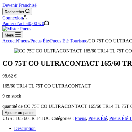
Devenir Franchisé
Rechercher
Connexion
Panier d’achat
0,00
€
0
Menu
Accueil
/
Pneus
/
Pneus Été
/
Pneus Été Tourisme
/
CO 75T CO ULTRAC
CO 75T CO ULTRACONTACT 165/60 T
98,62
€
165/60 TR14 TL 75T CO ULTRACONTACT
9 en stock
quantité de CO 75T CO ULTRACONTACT 165/60 TR14 TL 7
Ajouter au panier
UGS :
165 60TR 14TUC
Catégories :
Pneus
,
Pneus Été
,
Pneus Été T
Description