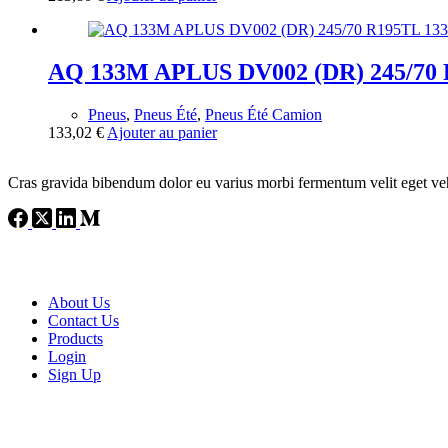
AQ 133M APLUS DV002 (DR) 245/70
Pneus
,
Pneus Été
,
Pneus Été Camion
133,02
€
Ajouter au panier
Cras gravida bibendum dolor eu varius morbi fermentum velit eget veh
USEFUL LINKS
About Us
Contact Us
Products
Login
Sign Up
CUSTOM AREA