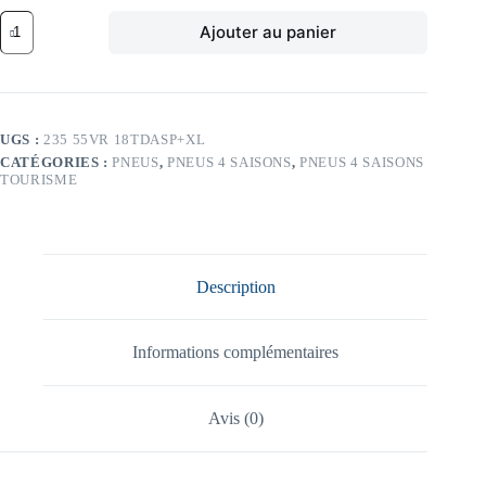
quantité
Ajouter au panier
de
DC
104V
DC
DASP-
PLUS
UGS :
235 55VR 18TDASP+XL
XL
CATÉGORIES :
PNEUS
,
PNEUS 4 SAISONS
,
PNEUS 4 SAISONS
235/55
TOURISME
VR18
TL
104V
DC
DASP-
PLUS
Description
XL
Informations complémentaires
Avis (0)