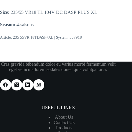
Size:
235/55 VR18 TL 104V DC DASP-PLUS XL
Season:
4-saisons
Article: 235 55VR 18TDASP+XL | System: 507918
Cras gravida bibendum dolor eu varius morbi fermentum velit
eget vehicula lorem sodales donec quis volutpat orci.
USEFUL LINKS
About Us
Contact Us
Products