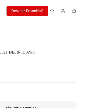
Devenir Franchisé
Panier
d’achat
L 82T DELINTE AW6
Ajouter au panier