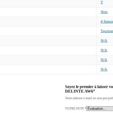
T
Non
4 Saiso
Touris
N/A
N/A
N/A
N/A
Soyez le premier à laisse
DELINTE AW6”
Votre adresse e-mail ne sera pas pub
VOTRE NOTE
*