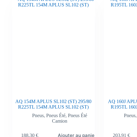
AQ 154M APLUS SL102 (ST) 295/80
AQ 160J APLU
R225TL 154M APLUS SL102 (ST)
R195TL 160
Pneus
,
Pneus Été
,
Pneus Été
Pneus
Camion
Ajouter au panier
188,30
€
203,91
€