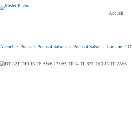
Passer
au
contenu
Accueil
Accueil
/
Pneus
/
Pneus 4 Saisons
/
Pneus 4 Saisons Tourisme
/
D