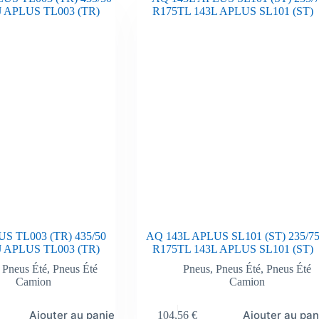
S TL003 (TR) 435/50
AQ 143L APLUS SL101 (ST) 235/7
J APLUS TL003 (TR)
R175TL 143L APLUS SL101 (ST)
,
Pneus Été
,
Pneus Été
Pneus
,
Pneus Été
,
Pneus Été
Camion
Camion
Ajouter au panier
Ajouter au pan
104,56
€