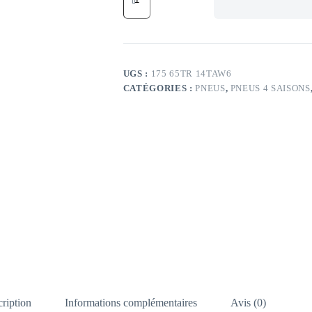
DT
82T
DELINTE
AW6
175/65
TR14
UGS :
175 65TR 14TAW6
TL
CATÉGORIES :
PNEUS
,
PNEUS 4 SAISONS
82T
DELINTE
AW6
ription
Informations complémentaires
Avis (0)