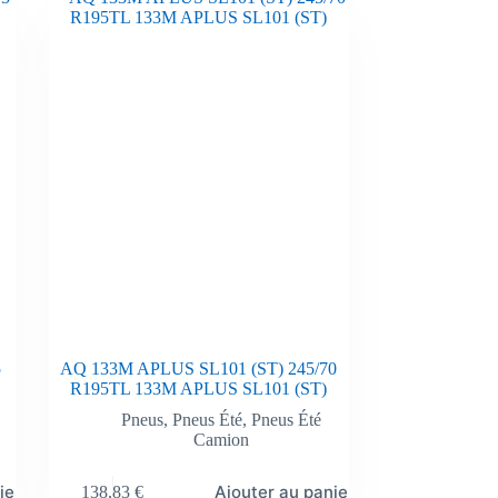
5
AQ 133M APLUS SL101 (ST) 245/70
R195TL 133M APLUS SL101 (ST)
Pneus
,
Pneus Été
,
Pneus Été
Camion
ier
Ajouter au panier
138,83
€