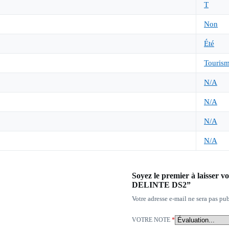
T
Non
Été
Touris
N/A
N/A
N/A
N/A
Soyez le premier à laisse
DELINTE DS2”
Votre adresse e-mail ne sera pas pub
VOTRE NOTE
*