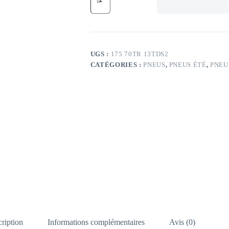
DT
82T
DELINTE
DS2
175/70
TR13
UGS :
175 70TR 13TDS2
TL
CATÉGORIES :
PNEUS
,
PNEUS ÉTÉ
,
PNEU
82T
DELINTE
DS2
ription
Informations complémentaires
Avis (0)