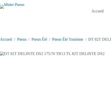
Passer
au
contenu
Accueil
Accueil
/
Pneus
/
Pneus Été
/
Pneus Été Tourisme
/
DT 82T DELI