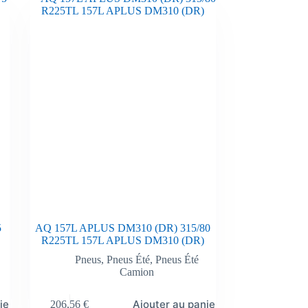
5
AQ 157L APLUS DM310 (DR) 315/80
R225TL 157L APLUS DM310 (DR)
Pneus
,
Pneus Été
,
Pneus Été
Camion
ier
Ajouter au panier
206,56
€