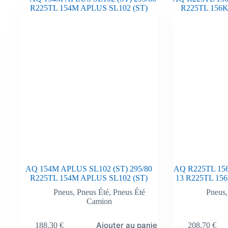
AQ 154M APLUS SL102 (ST) 295/80
AQ R225TL 15
R225TL 154M APLUS SL102 (ST)
13 R225TL 15
Pneus
,
Pneus Été
,
Pneus Été
Pneus
Camion
Ajouter au panier
188,30
€
208,70
€