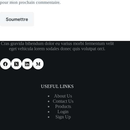
pour mon prochain commentaire.
Soumettre
Cras gravida bibendum dolor eu varius morbi fermentum velit
eget vehicula lorem sodales donec quis volutpat orci.
USEFUL LINKS
About Us
Contact Us
Products
Login
Sign Up