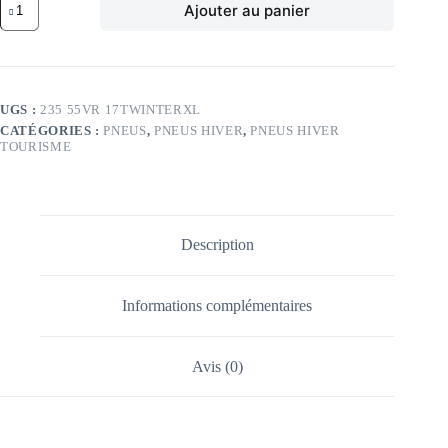
Ajouter au panier
de
DU
103V
DU
WINTER
XL
UGS :
235 55VR 17TWINTERXL
MFS
CATÉGORIES :
PNEUS
,
PNEUS HIVER
,
PNEUS HIVER
235/55
TOURISME
VR17
TL
103V
DU
WINTER
XL
Description
MFS
Informations complémentaires
Avis (0)