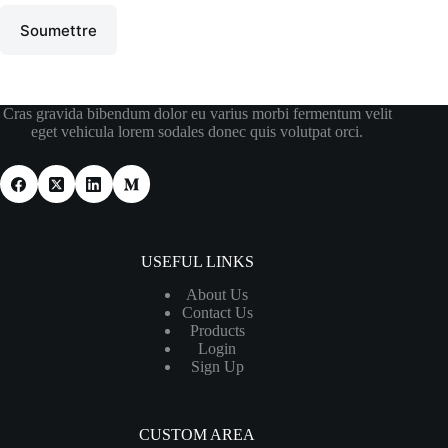
Soumettre
Cras gravida bibendum dolor eu varius morbi fermentum velit
eget vehicula lorem sodales donec quis volutpat orci.
USEFUL LINKS
About Us
Contact Us
Products
Login
Sign Up
CUSTOM AREA