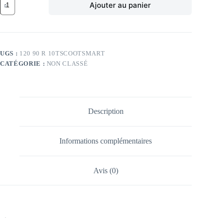
Ajouter au panier
de
DU
TL
57L
DU
SCOOTSMART
UGS :
120 90 R 10TSCOOTSMART
F/R
CATÉGORIE :
NON CLASSÉ
120/90
-10
TL
57L
DU
SCOOTSMART
Description
F/R
Informations complémentaires
Avis (0)