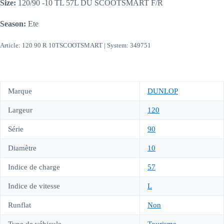
Size:
120/90 -10 TL 57L DU SCOOTSMART F/R
Season:
Ete
Article: 120 90 R 10TSCOOTSMART | System: 349751
Marque
DUNLOP
Largeur
120
Série
90
Diamètre
10
Indice de charge
57
Indice de vitesse
L
Runflat
Non