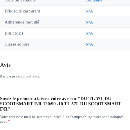
Type de véhicule
Tourisme
Efficacité carburant
N/A
Adhérence mouillé
N/A
Bruit (dB)
N/A
Classe sonore
N/A
Avis
Il n’y a pas encore d’avis.
Soyez le premier à laisser votre avis sur “DU TL 57L DU
SCOOTSMART F/R 120/90 -10 TL 57L DU SCOOTSMART
F/R”
Votre adresse e-mail ne sera pas publiée.
Les champs obligatoires sont indiqués
avec
*