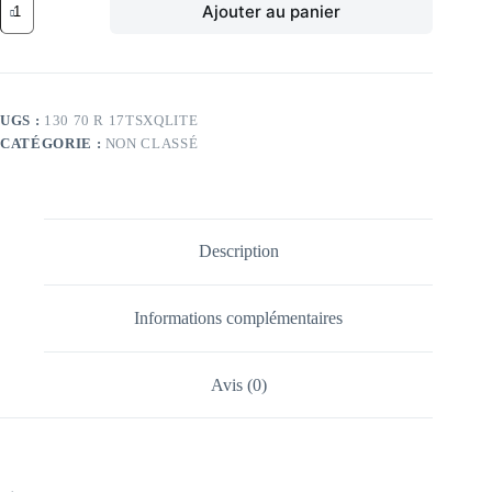
Ajouter au panier
de
DU
TL
62H
DU
SPORTMAX
UGS :
130 70 R 17TSXQLITE
Q-
CATÉGORIE :
NON CLASSÉ
LITE
R
130/70
-17
TL
62H
Description
DU
SPORTMAX
Q-
LITE
Informations complémentaires
R
Avis (0)