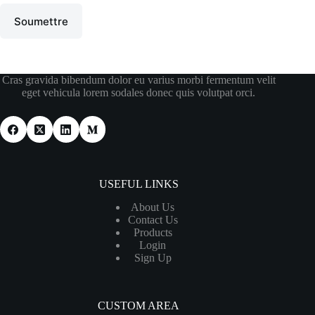
Soumettre
Cras gravida bibendum dolor eu varius morbi fermentum velit
eget vehicula lorem sodales donec quis volutpat orci.
USEFUL LINKS
About Us
Contact Us
Products
Login
Sign Up
CUSTOM AREA