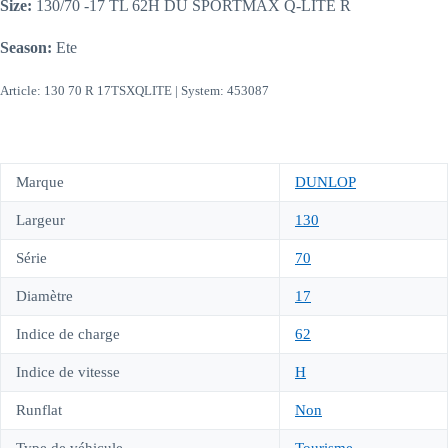
Size:
130/70 -17 TL 62H DU SPORTMAX Q-LITE R
Season:
Ete
Article: 130 70 R 17TSXQLITE | System: 453087
Marque
DUNLOP
Largeur
130
Série
70
Diamètre
17
Indice de charge
62
Indice de vitesse
H
Runflat
Non