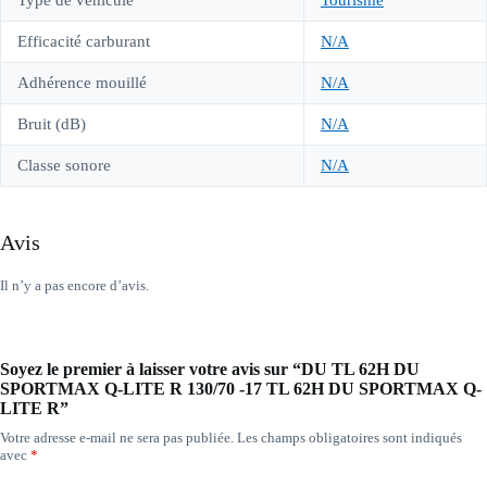
Type de véhicule
Tourisme
Efficacité carburant
N/A
Adhérence mouillé
N/A
Bruit (dB)
N/A
Classe sonore
N/A
Avis
Il n’y a pas encore d’avis.
Soyez le premier à laisser votre avis sur “DU TL 62H DU
SPORTMAX Q-LITE R 130/70 -17 TL 62H DU SPORTMAX Q-
LITE R”
Votre adresse e-mail ne sera pas publiée.
Les champs obligatoires sont indiqués
avec
*