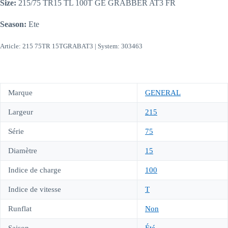
Size:
215/75 TR15 TL 100T GE GRABBER AT3 FR
Season:
Ete
Article: 215 75TR 15TGRABAT3 | System: 303463
Marque
GENERAL
Largeur
215
Série
75
Diamètre
15
Indice de charge
100
Indice de vitesse
T
Runflat
Non