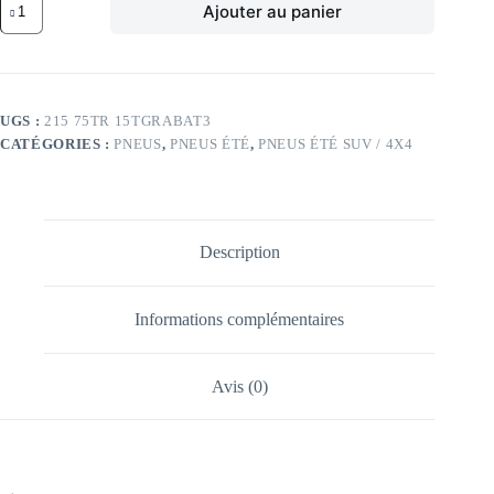
Ajouter au panier
de
GE
100T
GE
GRABBER
AT3
UGS :
215 75TR 15TGRABAT3
FR
CATÉGORIES :
PNEUS
,
PNEUS ÉTÉ
,
PNEUS ÉTÉ SUV / 4X4
215/75
TR15
TL
100T
GE
GRABBER
Description
AT3
FR
Informations complémentaires
Avis (0)