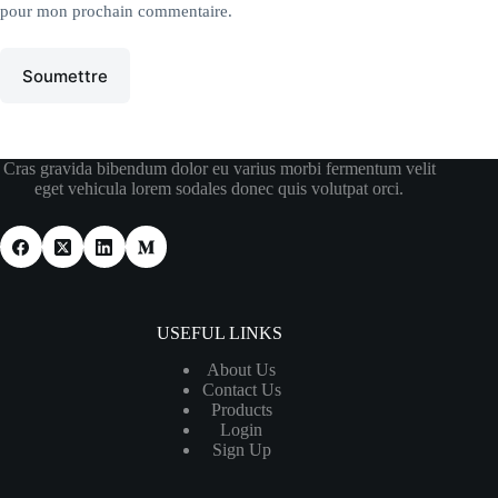
pour mon prochain commentaire.
Soumettre
Cras gravida bibendum dolor eu varius morbi fermentum velit
eget vehicula lorem sodales donec quis volutpat orci.
USEFUL LINKS
About Us
Contact Us
Products
Login
Sign Up