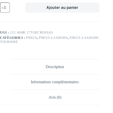
quantité
Ajouter au panier
de
GE
96H
GE
GRABBER
CROSS
UGS :
215 60HR 17TGRCROSSAS
AS
CATÉGORIES :
PNEUS
,
PNEUS 4 SAISONS
,
PNEUS 4 SAISONS
FR
TOURISME
215/60
HR17
TL
96H
GE
GRABBER
Description
CROSS
AS
FR
Informations complémentaires
Avis (0)