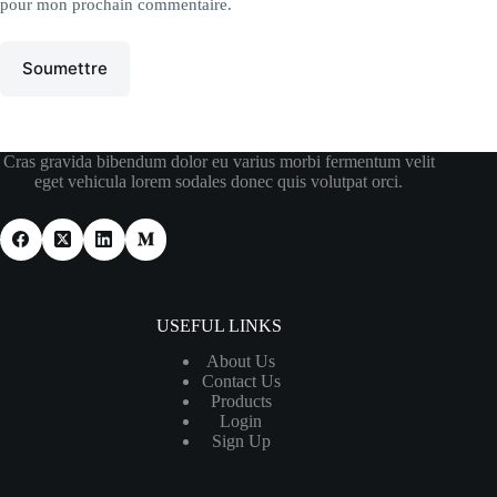
pour mon prochain commentaire.
Soumettre
Cras gravida bibendum dolor eu varius morbi fermentum velit
eget vehicula lorem sodales donec quis volutpat orci.
USEFUL LINKS
About Us
Contact Us
Products
Login
Sign Up