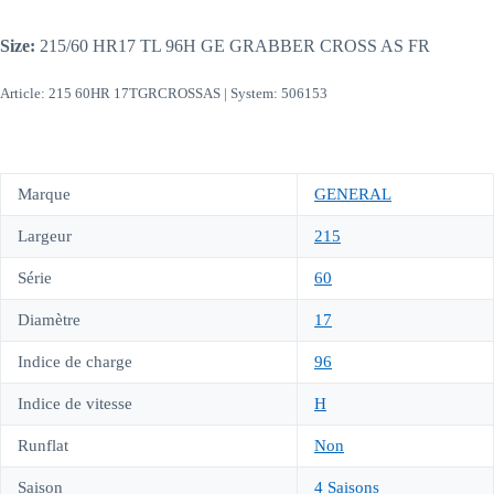
Size:
215/60 HR17 TL 96H GE GRABBER CROSS AS FR
Article: 215 60HR 17TGRCROSSAS | System: 506153
Marque
GENERAL
Largeur
215
Série
60
Diamètre
17
Indice de charge
96
Indice de vitesse
H
Runflat
Non
Saison
4 Saisons