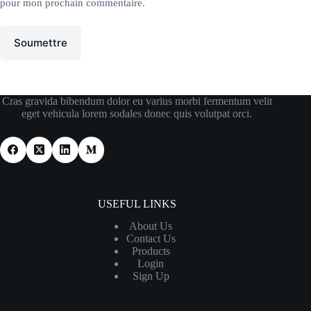
pour mon prochain commentaire.
Soumettre
Cras gravida bibendum dolor eu varius morbi fermentum velit
eget vehicula lorem sodales donec quis volutpat orci.
USEFUL LINKS
About Us
Contact Us
Products
Login
Sign Up