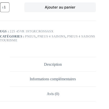
quantité
Ajouter au panier
de
GE
96V
GE
GRABBER
CROSS
UGS :
225 45VR 19TGRCROSSASX
AS
CATÉGORIES :
PNEUS
,
PNEUS 4 SAISONS
,
PNEUS 4 SAISONS
XL
TOURISME
FR
225/45
VR19
TL
96V
GE
Description
GRABBER
CROSS
AS
XL
Informations complémentaires
FR
Avis (0)