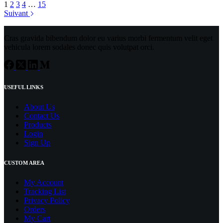
1
2
3
4
…
15
Suivant
Cras gravida bibendum dolor eu varius morbi fermentum velit eget
vehicula lorem sodales donec quis volutpat orci.
USEFUL LINKS
About Us
Contact Us
Products
Login
Sign Up
CUSTOM AREA
My Account
Tracking List
Privacy Policy
Orders
My Cart