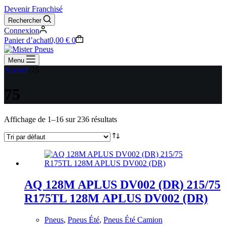
Devenir Franchisé
Rechercher
Connexion
Panier d’achat
0,00
€
0
Menu
Accueil
/
75
75
Affichage de 1–16 sur 236 résultats
AQ 128M APLUS DV002 (DR) 215/75
R175TL 128M APLUS DV002 (DR)
Pneus
,
Pneus Été
,
Pneus Été Camion