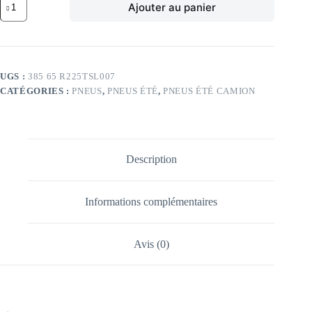
Ajouter au panier
de
AQ
164K
APLUS
SL007
(ST)
UGS :
385 65 R225TSL007
385/65
CATÉGORIES :
PNEUS
,
PNEUS ÉTÉ
,
PNEUS ÉTÉ CAMION
R225TL
164K
APLUS
SL007
(ST)
Description
Informations complémentaires
Avis (0)