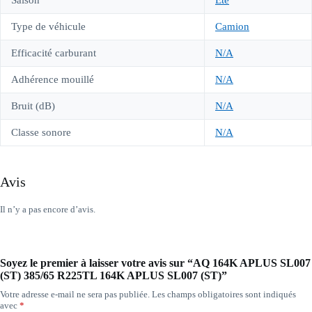
Saison
Été
Type de véhicule
Camion
Efficacité carburant
N/A
Adhérence mouillé
N/A
Bruit (dB)
N/A
Classe sonore
N/A
Avis
Il n’y a pas encore d’avis.
Soyez le premier à laisser votre avis sur “AQ 164K APLUS SL007
(ST) 385/65 R225TL 164K APLUS SL007 (ST)”
Votre adresse e-mail ne sera pas publiée.
Les champs obligatoires sont indiqués
avec
*