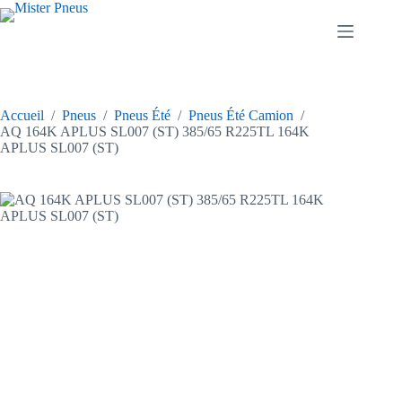
Passer
au
contenu
Accueil
/
Pneus
/
Pneus Été
/
Pneus Été Camion
/
AQ 164K APLUS SL007 (ST) 385/65 R225TL 164K
APLUS SL007 (ST)