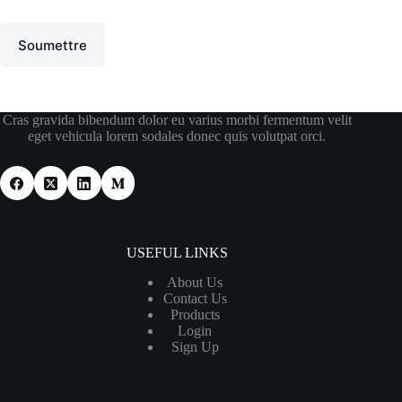
Soumettre
Cras gravida bibendum dolor eu varius morbi fermentum velit
eget vehicula lorem sodales donec quis volutpat orci.
USEFUL LINKS
About Us
Contact Us
Products
Login
Sign Up