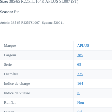
Size:
385/65 R225TL 164K APLUS SL007 (ST)
Season:
Ete
Article: 385 65 R225TSL007 | System: 520011
Marque
APLUS
Largeur
385
Série
65
Diamètre
225
Indice de charge
164
Indice de vitesse
K
Runflat
Non