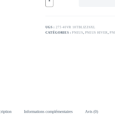
BR
103V
BR
BLIZZAK
6
XL
UGS :
275 40VR 18TBLIZZ6XL
275/40
CATÉGORIES :
PNEUS
,
PNEUS HIVER
,
PN
VR18
TL
103V
BR
BLIZZAK
6
XL
ription
Informations complémentaires
Avis (0)