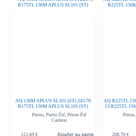
AQ 136M APLUS SL101 (ST) 245/70
AQ R225TL 15
R175TL 136M APLUS SL101 (ST)
13 R225TL 15
Pneus
,
Pneus Été
,
Pneus Été
Pneus
Camion
Ajouter au panier
121,69
€
208,70
€