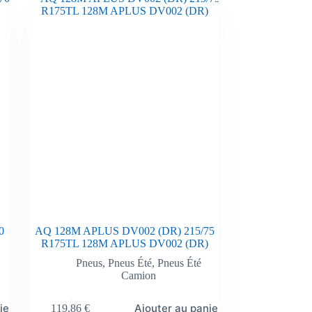
0
AQ 128M APLUS DV002 (DR) 215/75
R175TL 128M APLUS DV002 (DR)
Pneus
,
Pneus Été
,
Pneus Été
Camion
ier
Ajouter au panier
119,86
€