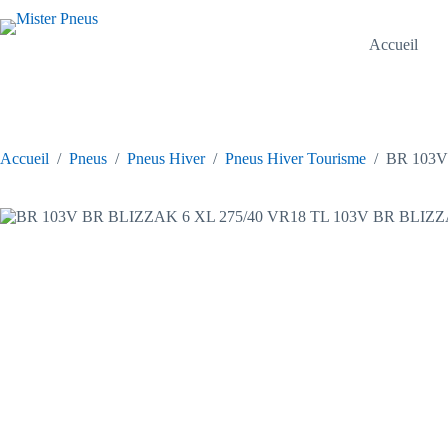
Passer
au
contenu
Accueil
Accueil
/
Pneus
/
Pneus Hiver
/
Pneus Hiver Tourisme
/
BR 103V