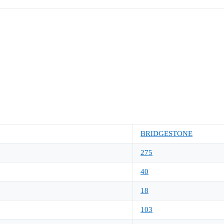
BRIDGESTONE
275
40
18
103