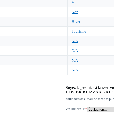
V
Non
Hiver
Tourisme
N/A
N/A
N/A
N/A
Soyez le premier à laisse
103V BR BLIZZAK 6 XL”
Votre adresse e-mail ne sera pas pub
VOTRE NOTE
*