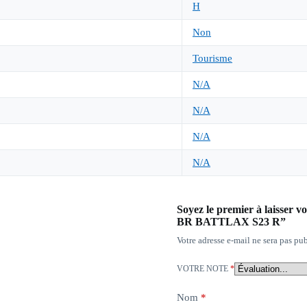
H
Non
Tourisme
N/A
N/A
N/A
N/A
Soyez le premier à laisse
BR BATTLAX S23 R”
Votre adresse e-mail ne sera pas pub
VOTRE NOTE
*
Nom
*