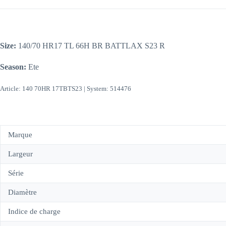
Size:
140/70 HR17 TL 66H BR BATTLAX S23 R
Season:
Ete
Article: 140 70HR 17TBTS23 | System: 514476
Marque
Largeur
Série
Diamètre
Indice de charge