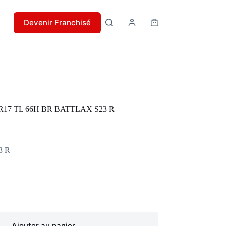
Devenir Franchisé
Panier
d’achat
R17 TL 66H BR BATTLAX S23 R
3 R
Ajouter au panier