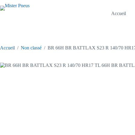
Passer
au
contenu
Accueil
Accueil
/
Non classé
/
BR 66H BR BATTLAX S23 R 140/70 HR1