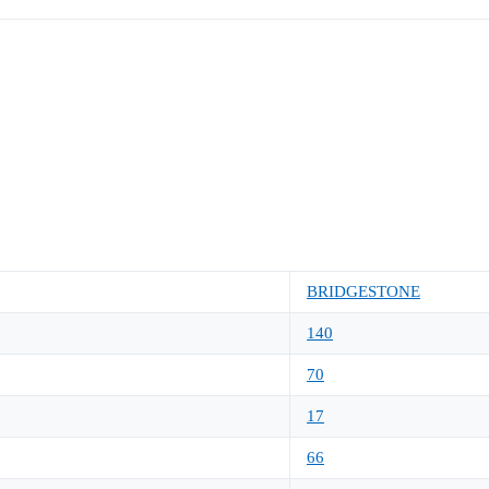
BRIDGESTONE
140
70
17
66