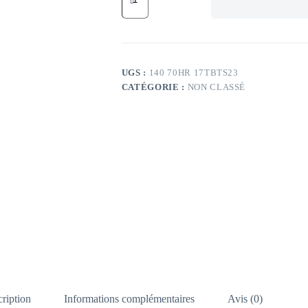
BR
66H
BR
BATTLAX
S23
R
UGS :
140 70HR 17TBTS23
140/70
CATÉGORIE :
NON CLASSÉ
HR17
TL
66H
BR
BATTLAX
S23
R
ription
Informations complémentaires
Avis (0)