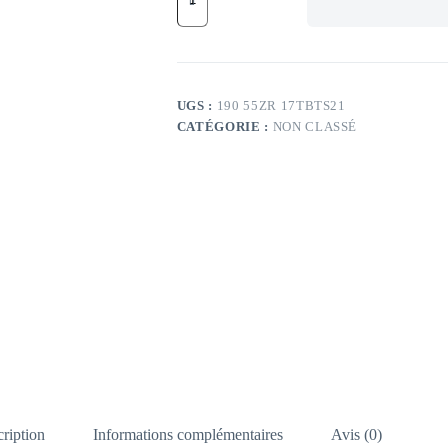
BR
75W
BR
BATTLAX
S21
R
UGS :
190 55ZR 17TBTS21
190/55
CATÉGORIE :
NON CLASSÉ
ZR17
TL
75W
BR
BATTLAX
S21
R
ription
Informations complémentaires
Avis (0)