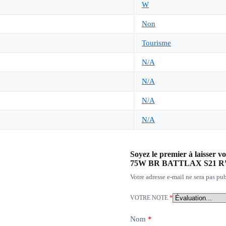
W
Non
Tourisme
N/A
N/A
N/A
N/A
Soyez le premier à laisse
75W BR BATTLAX S21 R
Votre adresse e-mail ne sera pas pub
VOTRE NOTE
*
Nom
*