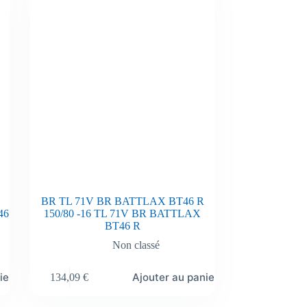
BR TL 71V BR BATTLAX BT46 R
46
150/80 -16 TL 71V BR BATTLAX
BT46 R
Non classé
ier
Ajouter au panier
134,09
€