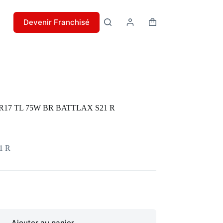
Devenir Franchisé
Panier
d’achat
ZR17 TL 75W BR BATTLAX S21 R
1 R
Ajouter au panier