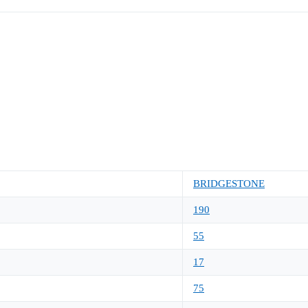
BRIDGESTONE
190
55
17
75