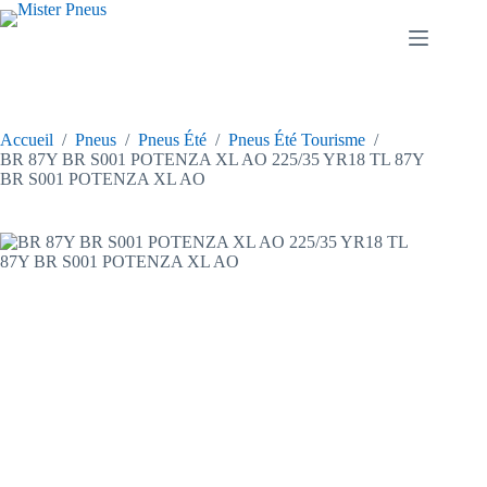
Passer
au
contenu
Accueil
/
Pneus
/
Pneus Été
/
Pneus Été Tourisme
/
BR 87Y BR S001 POTENZA XL AO 225/35 YR18 TL 87Y
BR S001 POTENZA XL AO