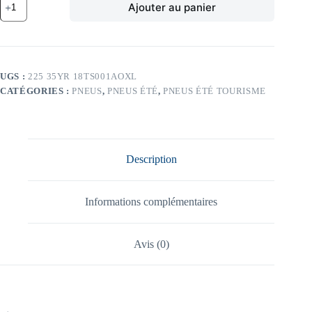
Ajouter au panier
de
BR
87Y
BR
S001
POTENZA
UGS :
225 35YR 18TS001AOXL
XL
CATÉGORIES :
PNEUS
,
PNEUS ÉTÉ
,
PNEUS ÉTÉ TOURISME
AO
225/35
YR18
TL
87Y
BR
Description
S001
POTENZA
XL
AO
Informations complémentaires
Avis (0)