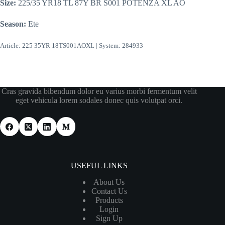
Size:
225/35 YR18 TL 87Y BR S001 POTENZA XL AO
Season:
Ete
Article: 225 35YR 18TS001AOXL | System: 284933
Cras gravida bibendum dolor eu varius morbi fermentum velit
eget vehicula lorem sodales donec quis volutpat orci.
USEFUL LINKS
About Us
Contact Us
Products
Login
Sign Up