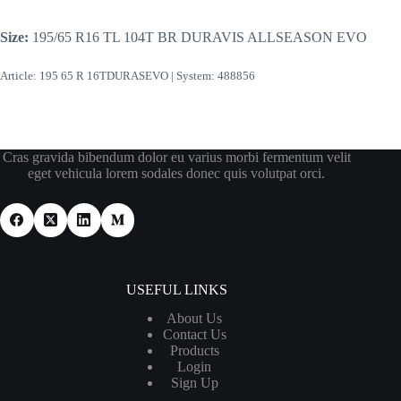
Size:
195/65 R16 TL 104T BR DURAVIS ALLSEASON EVO
Article: 195 65 R 16TDURASEVO | System: 488856
Cras gravida bibendum dolor eu varius morbi fermentum velit
eget vehicula lorem sodales donec quis volutpat orci.
USEFUL LINKS
About Us
Contact Us
Products
Login
Sign Up