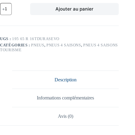
quantité
Ajouter au panier
de
BR
TL
104T
BR
DURAVIS
UGS :
195 65 R 16TDURASEVO
ALLSEASON
CATÉGORIES :
PNEUS
,
PNEUS 4 SAISONS
,
PNEUS 4 SAISONS
EVO
TOURISME
195/65
R16
TL
104T
BR
DURAVIS
Description
ALLSEASON
EVO
Informations complémentaires
Avis (0)