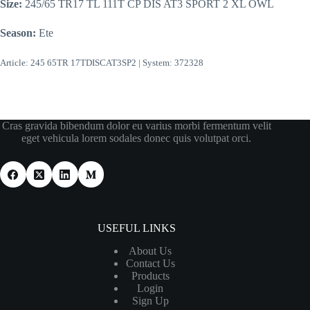
Size:
245/65 TR17 TL 111T CP DIS AT3 SPORT 2 XL OWL
Season:
Ete
Article: 245 65TR 17TDISCAT3SP2 | System: 372328
Cras gravida bibendum dolor eu varius morbi fermentum velit
eget vehicula lorem sodales donec quis volutpat orci.
USEFUL LINKS
About Us
Contact Us
Products
Login
Sign Up