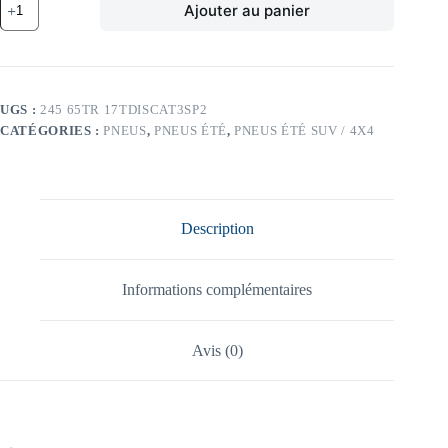
Ajouter au panier
de
CP
111T
CP
DIS
AT3
UGS :
245 65TR 17TDISCAT3SP2
SPORT
CATÉGORIES :
PNEUS
,
PNEUS ÉTÉ
,
PNEUS ÉTÉ SUV / 4X4
2
XL
OWL
245/65
TR17
TL
Description
111T
CP
DIS
AT3
Informations complémentaires
SPORT
2
XL
Avis (0)
OWL