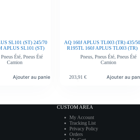
S SL101 (ST) 245/70
AQ 160J APLUS TL003 (TR) 435/5
M APLUS SL101 (ST)
R195TL 160J APLUS TL003 (TR)
,
Pneus Été
,
Pneus Été
Pneus
,
Pneus Été
,
Pneus Été
Camion
Camion
Ajouter au panier
Ajouter au pan
203,91
€
CUSTOM AREA
My Account
Tracking List
Privacy Policy
Orders
My Cart