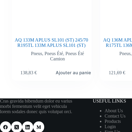
AQ 133M APLUS SL101 (ST) 245/70
AQ 136M APLU
R195TL 133M APLUS SL101 (ST)
R175TL 136
Pneus
,
Pneus Été
,
Pneus Été
Pneus
Camion
Ajouter au panier
138,83
€
121,69
€
Cras gravida bibendum dolor eu varius
USEFUL LINKS
morbi fermentum velit eget vehicula
About Us
lorem sodales donec quis volutpat orci.
Contact Us
Products
Login
Sign Up