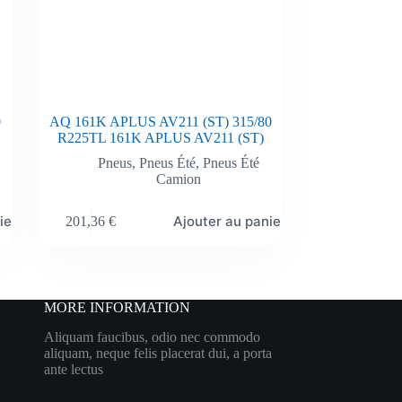
0
AQ 161K APLUS AV211 (ST) 315/80
R225TL 161K APLUS AV211 (ST)
Pneus
,
Pneus Été
,
Pneus Été
Camion
ier
Ajouter au panier
201,36
€
MORE INFORMATION
Aliquam faucibus, odio nec commodo
aliquam, neque felis placerat dui, a porta
ante lectus