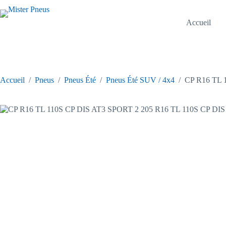
Passer
au
contenu
Accueil
Accueil
/
Pneus
/
Pneus Été
/
Pneus Été SUV / 4x4
/
CP R16 TL 