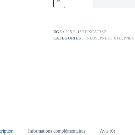
CP
R16
TL
110S
CP
DIS
UGS :
205 R 16TDISCAT3S2.
AT3
CATÉGORIES :
PNEUS
,
PNEUS ÉTÉ
,
PNEUS
SPORT
2
205
R16
TL
110S
CP
DIS
AT3
SPORT
2
ription
Informations complémentaires
Avis (0)