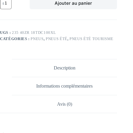
Ajouter au panier
de
DC
95Y
DC
DC100
XL
UGS :
235 40ZR 18TDC100XL
235/40
CATÉGORIES :
PNEUS
,
PNEUS ÉTÉ
,
PNEUS ÉTÉ TOURISME
ZR18
TL
95Y
DC
DC100
XL
Description
Informations complémentaires
Avis (0)