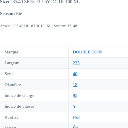
Size:
235/40 ZR18 TL 95Y DC DC100 XL
Season:
Ete
Article: 235 40ZR 18TDC100XL | System: 371481
Marque
DOUBLE COIN
Largeur
235
Série
40
Diamètre
18
Indice de charge
95
Indice de vitesse
Y
Runflat
Non