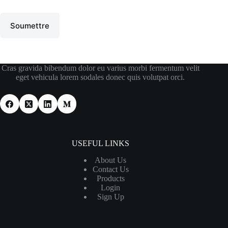
Soumettre
Cras gravida bibendum dolor eu varius morbi fermentum velit
eget vehicula lorem sodales donec quis volutpat orci.
USEFUL LINKS
About Us
Contact Us
Products
Login
Sign Up