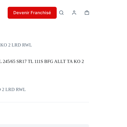
Devenir Franchisé
Panier
d’achat
A KO 2 LRD RWL
245/65 SR17 TL 111S BFG ALLT TA KO 2
KO 2 LRD RWL