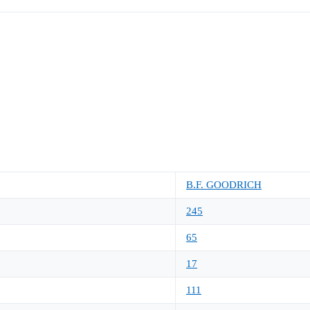
B.F. GOODRICH
245
65
17
111