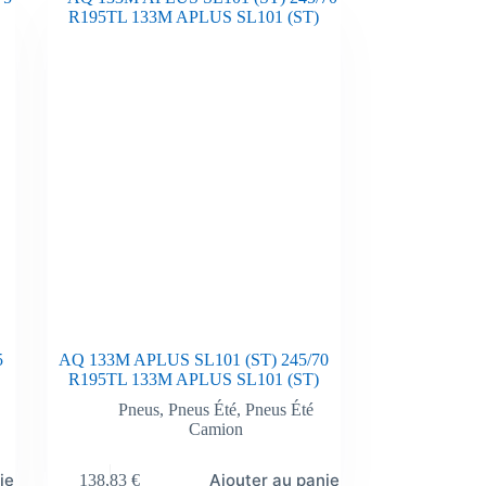
5
AQ 133M APLUS SL101 (ST) 245/70
R195TL 133M APLUS SL101 (ST)
Pneus
,
Pneus Été
,
Pneus Été
Camion
ier
Ajouter au panier
138,83
€