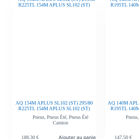
AQ 154M APLUS SL102 (ST) 295/80
AQ 140M APLU
R225TL 154M APLUS SL102 (ST)
R195TL 140
Pneus
,
Pneus Été
,
Pneus Été
Pneus
Camion
Ajouter au panier
188,30
€
147,50
€