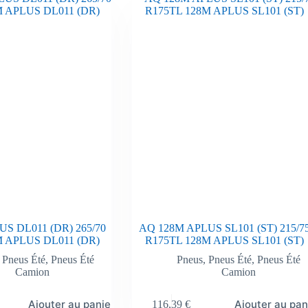
S DL011 (DR) 265/70
AQ 128M APLUS SL101 (ST) 215/7
M APLUS DL011 (DR)
R175TL 128M APLUS SL101 (ST)
,
Pneus Été
,
Pneus Été
Pneus
,
Pneus Été
,
Pneus Été
Camion
Camion
Ajouter au panier
Ajouter au pan
116,39
€