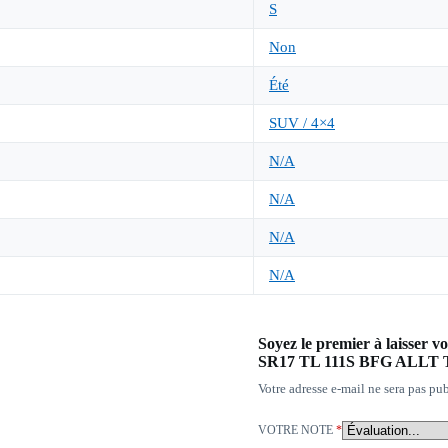
S
Non
Été
SUV / 4×4
N/A
N/A
N/A
N/A
Soyez le premier à laisse
SR17 TL 111S BFG ALLT
Votre adresse e-mail ne sera pas pub
VOTRE NOTE
*