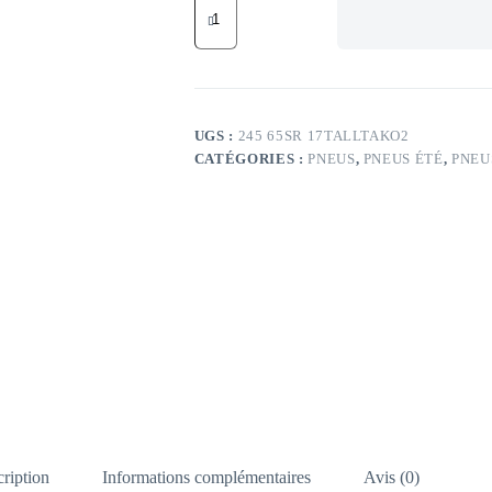
de
GR
111S
BFG
ALLT
TA
KO
UGS :
245 65SR 17TALLTAKO2
2
CATÉGORIES :
PNEUS
,
PNEUS ÉTÉ
,
PNEUS
LRD
RWL
245/65
SR17
TL
111S
BFG
ALLT
TA
KO
2
LRD
RWL
ription
Informations complémentaires
Avis (0)