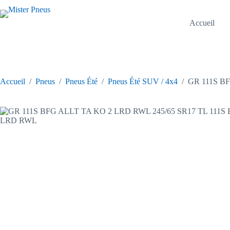
Passer
au
contenu
Accueil
Accueil
/
Pneus
/
Pneus Été
/
Pneus Été SUV / 4x4
/
GR 111S B