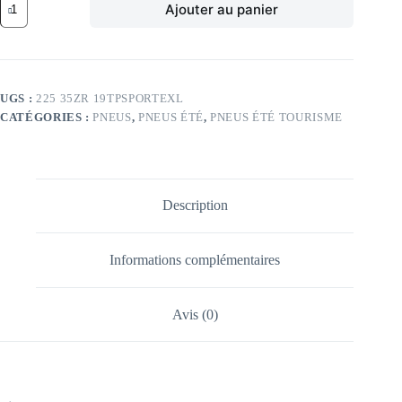
Ajouter au panier
de
BR
88Y
BR
POTENZA
SPORT
UGS :
225 35ZR 19TPSPORTEXL
EVO
CATÉGORIES :
PNEUS
,
PNEUS ÉTÉ
,
PNEUS ÉTÉ TOURISME
XL
225/35
ZR19
TL
88Y
BR
Description
POTENZA
SPORT
EVO
XL
Informations complémentaires
Avis (0)