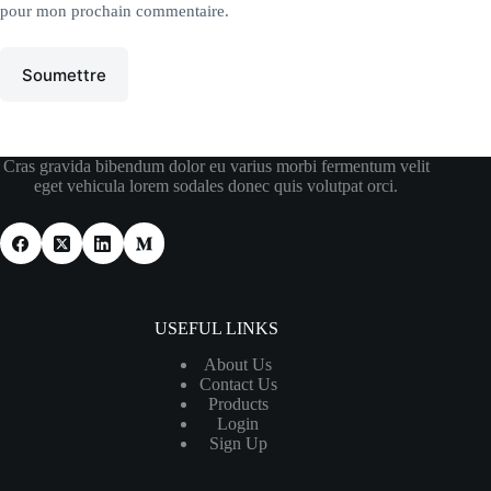
pour mon prochain commentaire.
Soumettre
Cras gravida bibendum dolor eu varius morbi fermentum velit
eget vehicula lorem sodales donec quis volutpat orci.
USEFUL LINKS
About Us
Contact Us
Products
Login
Sign Up