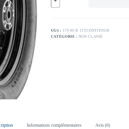
CO
TL
77H
CO
CONTITOUR
R
UGS :
170 80 R 15TCONTITOUR
170/80
CATÉGORIE :
NON CLASSÉ
-15
TL
77H
CO
CONTITOUR
R
ription
Informations complémentaires
Avis (0)