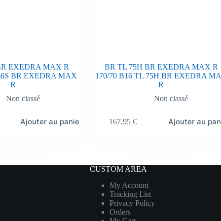
 BR EXEDRA MAX R
BR TL 75H BR EXEDRA MAX R
L 66S BR EXEDRA MAX
170/70 B16 TL 75H BR EXEDRA M
R
R
Non classé
Non classé
Ajouter au panier
Ajouter au pan
167,95
€
CUSTOM AREA
My Account
Tracking List
Privacy Policy
Orders
My Cart