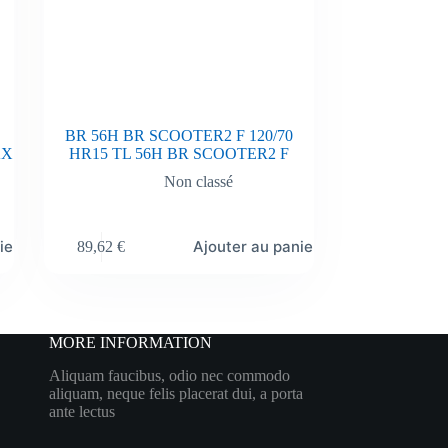
BR 56H BR SCOOTER2 F 120/70
AX
HR15 TL 56H BR SCOOTER2 F
Non classé
ier
Ajouter au panier
89,62
€
MORE INFORMATION
Aliquam faucibus, odio nec commodo
aliquam, neque felis placerat dui, a porta
ante lectus