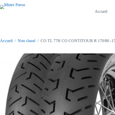
Passer
au
contenu
Accueil
Accueil
/
Non classé
/
CO TL 77H CO CONTITOUR R 170/80 -