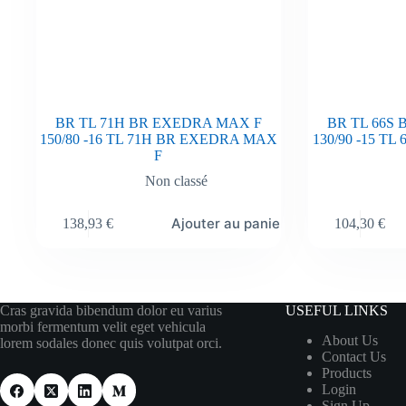
BR TL 71H BR EXEDRA MAX F
BR TL 66S
150/80 -16 TL 71H BR EXEDRA MAX
130/90 -15 T
F
Non classé
Ajouter au panier
138,93
€
104,30
€
Cras gravida bibendum dolor eu varius
USEFUL LINKS
morbi fermentum velit eget vehicula
About Us
lorem sodales donec quis volutpat orci.
Contact Us
Products
Login
Sign Up